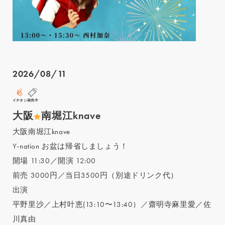
2026/08/11
イチオシ
発売中
大阪
南堀江knave
大阪南堀江knave
Y-nation お盆は帰省しましょう！
開場 11:30／開演 12:00
前売 3000円／当日3500円（別途ドリンク代）
出演
平野里沙／上村叶恵(13:10〜13:40）／齋明寺麻里愛／佐
川真由