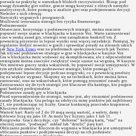
pozwala na praktykę w warunkach bliskich rzeczywistości. Biorąc pod
uwagę dynamikę gier online, gracze mogą korzystać z różnych narzędzi
analitycznych, które pomogą w analizie gier oraz podejmowaniu decyzji.
Niektóre z nich oferują:
Statystyki wygranych i przegranych.
Możliwość testowania strategii bez ryzyka finansowego.
Podsumowanie
Ostatecznie, korzystając z podstawowych strategii, można znacznie
poprawić swoje szanse w blackjacku w kasynie Vox. Warto zainwestować
czas w naukę zasad gry, strategii oraz zarządzania bankroll’em. Z
pewnością przyniesie to lepsze wyniki oraz więcej satysfakcji. Pamiętaj, by
regularnie śledzić nowości w grach i sprawdzać porady na stronach takich
jak
New York Times
oraz na platformach społecznościowych jak Twitter.
Jak używać podstawowe strategie w grze w blackjacka w kasynie Vox
Gra w blackjacka może wydawać się skomplikowana, ale z odpowiednimi
strategiami można znacznie zwiększyć swoje szanse na wygraną. W kasynie
Vox mnóstwo graczy szuka wskazówek, by poprawić swoje umiejętności. W
tym artykule omówimy podstawowe strategie, które pomogą Ci
podejmować lepsze decyzje podczas rozgrywki, co z pewnością przełoży
się na większe wygrane. Skupimy się na technikach, które można łatwo
zastosować, oraz na wskazówkach, które pomogą zrozumieć zasady gry.
Zastosowanie się do tych strategii jest kluczowe dla każdego, kto pragnie
grać bardziej profesjonalnie.
Podstawowe zasady gry w blackjacka
Przed wprowadzeniem do strategii, ważne jest, aby zrozumieć podstawowe
zasady blackjacka. Gra polega na zdobyciu sumy punktów jak najbliższej
21, nie przekraczając tej liczby. Gracze konkurują przeciwko krupierowi.
Kluczowe elementy to:
Wartość kart: Karty od 2 do 10 mają swoją wartość, a walety, damy i
królowie liczą się jako 10. As może być liczony jako 1 lub 11.
Rozgrywka: Gracz decyduje, czy “dobierać” kolejną kartę, “stać” na
obecnej sumie, “podwajać” zakład lub “dzielić” parę kart.
Obliczanie punktów: Kluczem do wygrania w blackjacka jest umiejętność
obliczania punktów i podejmowania decyzji na ich podstawie.
Podstawowe strategie w blackjacku