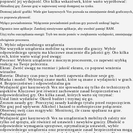
poprawić jej wydajność. Oto kilka wskazówek, które warto wypróbować:
Aktualizuj grę: Zawsze graj w najnowszej wersji dostępnej na rynku.
Dostosuj jakość grafiki: Wiele gier kasynowych Vox pozwala na zmniejszenie detali graficznych,
co poprawia płynność.
Wyłącz powiadomienia: Wyłączenie powiadomień podczas gry pozwoli uniknąć lagów.
Ogranicz inne aplikacje: Zamknij nieużywane aplikacje, aby uwolnić pamięć RAM.
Użyj trybu oszczędzania energii: Tryb ten może pomóc w zwiększeniu wydajności, zmniejszając
obciążenie procesora.
3. Wybór odpowiedniego urządzenia
Nie wszystkie urządzenia mobilne są stworzone dla graczy. Wybór
odpowiedniego sprzętu ma kluczowe znaczenie dla jakości gry. Oto kilka
cech, które warto wziąć pod uwagę:
Procesor: Wybierz urządzenie z mocnym procesorem, co zapewni szybką
reakcję na Twoje polecenia.
Ekran: Zwróć uwagę na rozmiar i jakość ekranu, co poprawi wrażenia
wizualne.
Bateria: Dłuższy czas pracy na baterii zapewnia dłuższe sesje gry.
Marka i model: Wybieraj znane marki, które są znane z wydajności w grach.
4. Bezpieczeństwo i odpowiedzialna gra
Wydajność gier kasynowych Vox nie sprowadza się tylko do technicznych
aspektów. Kluczowe jest również zachowanie zasad bezpieczeństwa i
odpowiedzialnej gry. Oto kilka zasad, których warto się trzymać:
Ustal limit wydatków: Określ budżet i trzymaj się go.
Zrozum zasady gry: Przeczytaj zasady każdego tytułu przed rozpoczęciem.
Nie graj pod wpływem: Alkohol i hazard to niebezpieczne połączenie.
Obserwuj swój czas rozgrywki: Monitoruj, ile czasu spędzasz na grze.
Podsumowanie
Wydajność gier kasynowych Vox na urządzeniach mobilnych zależy nie
tylko od sprzętu, ale również od ustawień i nawyków graczy. Dbałość o
odpowiednie wymagania sprzętowe, optymalizacja ustawień, wybór
odpowiedniego urządzenia oraz przestrzeganie zasad bezpieczeństwa mogą