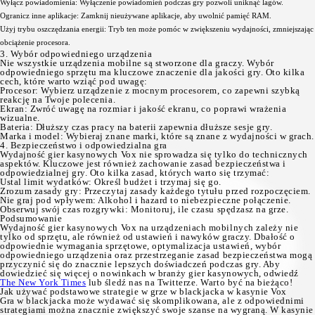
Wyłącz powiadomienia: Wyłączenie powiadomień podczas gry pozwoli uniknąć lagów.
Ogranicz inne aplikacje: Zamknij nieużywane aplikacje, aby uwolnić pamięć RAM.
Użyj trybu oszczędzania energii: Tryb ten może pomóc w zwiększeniu wydajności, zmniejszając
obciążenie procesora.
3. Wybór odpowiedniego urządzenia
Nie wszystkie urządzenia mobilne są stworzone dla graczy. Wybór
odpowiedniego sprzętu ma kluczowe znaczenie dla jakości gry. Oto kilka
cech, które warto wziąć pod uwagę:
Procesor: Wybierz urządzenie z mocnym procesorem, co zapewni szybką
reakcję na Twoje polecenia.
Ekran: Zwróć uwagę na rozmiar i jakość ekranu, co poprawi wrażenia
wizualne.
Bateria: Dłuższy czas pracy na baterii zapewnia dłuższe sesje gry.
Marka i model: Wybieraj znane marki, które są znane z wydajności w grach.
4. Bezpieczeństwo i odpowiedzialna gra
Wydajność gier kasynowych Vox nie sprowadza się tylko do technicznych
aspektów. Kluczowe jest również zachowanie zasad bezpieczeństwa i
odpowiedzialnej gry. Oto kilka zasad, których warto się trzymać:
Ustal limit wydatków: Określ budżet i trzymaj się go.
Zrozum zasady gry: Przeczytaj zasady każdego tytułu przed rozpoczęciem.
Nie graj pod wpływem: Alkohol i hazard to niebezpieczne połączenie.
Obserwuj swój czas rozgrywki: Monitoruj, ile czasu spędzasz na grze.
Podsumowanie
Wydajność gier kasynowych Vox na urządzeniach mobilnych zależy nie
tylko od sprzętu, ale również od ustawień i nawyków graczy. Dbałość o
odpowiednie wymagania sprzętowe, optymalizacja ustawień, wybór
odpowiedniego urządzenia oraz przestrzeganie zasad bezpieczeństwa mogą
przyczynić się do znacznie lepszych doświadczeń podczas gry. Aby
dowiedzieć się więcej o nowinkach w branży gier kasynowych, odwiedź
The New York Times
lub śledź nas na Twitterze. Warto być na bieżąco!
Jak używać podstawowe strategie w grze w blackjacka w kasynie Vox
Gra w blackjacka może wydawać się skomplikowana, ale z odpowiednimi
strategiami można znacznie zwiększyć swoje szanse na wygraną. W kasynie