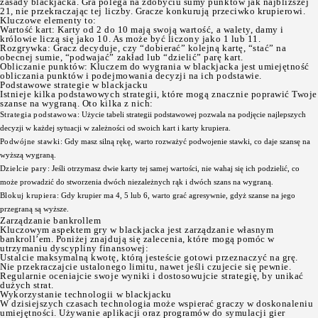
zasady blackjacka. Gra polega na zdobyciu sumy punktów jak najbliższej
21, nie przekraczając tej liczby. Gracze konkurują przeciwko krupierowi.
Kluczowe elementy to:
Wartość kart: Karty od 2 do 10 mają swoją wartość, a walety, damy i
królowie liczą się jako 10. As może być liczony jako 1 lub 11.
Rozgrywka: Gracz decyduje, czy “dobierać” kolejną kartę, “stać” na
obecnej sumie, “podwajać” zakład lub “dzielić” parę kart.
Obliczanie punktów: Kluczem do wygrania w blackjacka jest umiejętność
obliczania punktów i podejmowania decyzji na ich podstawie.
Podstawowe strategie w blackjacku
Istnieje kilka podstawowych strategii, które mogą znacznie poprawić Twoje
szanse na wygraną. Oto kilka z nich:
Strategia podstawowa:
Użycie tabeli strategii podstawowej pozwala na podjęcie najlepszych
decyzji w każdej sytuacji w zależności od swoich kart i karty krupiera.
Podwójne stawki:
Gdy masz silną rękę, warto rozważyć podwojenie stawki, co daje szansę na
wyższą wygraną.
Dzielcie pary:
Jeśli otrzymasz dwie karty tej samej wartości, nie wahaj się ich podzielić, co
może prowadzić do stworzenia dwóch niezależnych rąk i dwóch szans na wygraną.
Blokuj krupiera:
Gdy krupier ma 4, 5 lub 6, warto grać agresywnie, gdyż szanse na jego
przegraną są wyższe.
Zarządzanie bankrollem
Kluczowym aspektem gry w blackjacka jest zarządzanie własnym
bankroll’em. Poniżej znajdują się zalecenia, które mogą pomóc w
utrzymaniu dyscypliny finansowej:
Ustalcie maksymalną kwotę, którą jesteście gotowi przeznaczyć na grę.
Nie przekraczajcie ustalonego limitu, nawet jeśli czujecie się pewnie.
Regularnie oceniajcie swoje wyniki i dostosowujcie strategię, by unikać
dużych strat.
Wykorzystanie technologii w blackjacku
W dzisiejszych czasach technologia może wspierać graczy w doskonaleniu
umiejętności. Używanie aplikacji oraz programów do symulacji gier