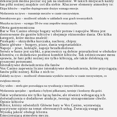
dekoracjom można poczuć się jak na stadionie. W takich miejscach każdy
fan piłki nożnej znajdzie coś dla siebie. Kluczowe elementy atmosfery to:
Ekipa kibiców – wspólne dopingowanie drużyn wzmaga emocje.
Wydarzenia na żywo – transmisje meczów w czasie rzeczywistym.
Interaktywne gry – możliwość udziału w zakładach oraz grach towarzyskich.
Muzyka na żywo – występy DJ-ów oraz zespołów muzycznych.
Oferta gastronomiczna
Bar w Vox Casino oferuje bogaty wybór potraw i napojów. Menu jest
dostosowane do gustów kibiców i obejmuje różnorodne dania. Oto kilka
kategorii, które można znaleźć:
Przekąski – skrzydełka kurczaka, nachosy, chipsy.
Danio główne – burgery, pizze, dania wegetariańskie.
Napoje – piwo, koktajle, napoje bezalkoholowe.
Serwis w barze jest szybki, a pracownicy są dobrze przeszkoleni w obsłudze
klientów, co dodatkowo podnosi komfort kibiców. Tak zróżnicowane menu
sprawia, że fani piłki nożnej nie tylko kibicują, ale także delektują się
pysznymi potrawami.
Interaktywne doświadczenia dla fanów
Vox Casino zapewnia liczne interaktywne doświadczenia, które przyciągają
fanów piłki nożnej. Kilka z nich to:
Zakłady na żywo – możliwość obstawiania wyników meczów w czasie rzeczywistym, co
zwiększa emocje.
Gry wideo – strefa gier pozwalająca na rywalizację z innymi kibicami.
Wydarzenia specjalne – spotkania z byłymi piłkarzami, turnieje i konkursy dla gości.
Takie wydarzenia nie tylko łączą fanów, ale również wzbogacają ich
doświadczenia o dodatkowe atrakcje, tworząc niezapomniane chwile.
Opinie kibiców
Kibice, którzy odwiedzili Główne bary w Vox Casino, wystawiają
pozytywne opinie na temat oferowanych usług. Zwracają uwagę na:
Wysoką jakość obsługi klienta.
Emocjonującą atmosferę meczu.